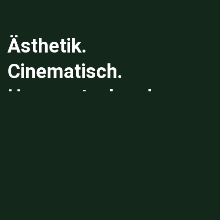
Ästhetik.
Cinematisch.
Herausstechend.
Mein Fokus ist klar. Besondere Hingucker
schaffen und alleine durch den Look & Feel eine
weitere Dimension zu schaffen – zusammen
neue Ideen und Formate zu überlegen und
aufzusetzen.